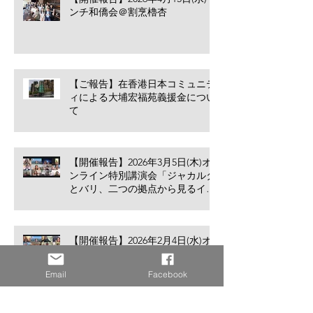
ンチ和僑会＠割烹櫓杏
【ご報告】在香港日本コミュニテ
ィによる大埔宏福苑義援金につい
て
【開催報告】2026年3月5日(木)オ
ンライン特別講演会「ジャカルタ
とバリ、二つの拠点から見るイン
ドネシア進出のリアル」
【開催報告】2026年2月4日(水)オ
ンライン異業種交流会「私はなぜ
香港に住んでいるのか？Vol.2」
Email
Facebook
アーカイブ