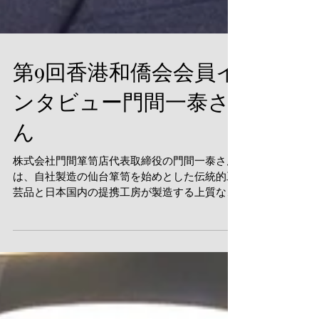
第9回香港和僑会会員イ
ンタビュー門間一泰さ
ん
株式会社門間箪笥店代表取締役の門間一泰さん
は、自社製造の仙台箪笥を始めとした伝統的工
芸品と日本国内の提携工房が製造する上質な無
垢材の家具を国内外の直営店にて販売していま
す。香港においては、香港SOGO内で2017年9
月から店舗を持たれています。今回はハッピー
バレーに新店舗を...