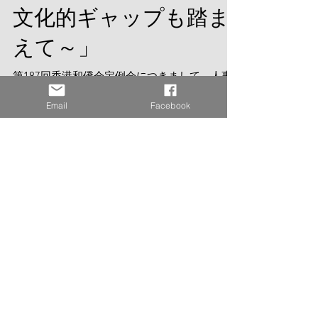
ング』～日本と香港の
文化的ギャップも踏ま
えて～」
Email
Facebook
第187回香港和僑会定例会につきまして、人事
コンサルタントのエルシー・ヨン氏（Ms. Elsie
Yung）をお迎えし、12月9日(木)香港時間19時
＝日本時間20時より、「香港の人事コンサルか
ら学ぶ『セルフブランディング』～日本と香港
の文化的ギャップも踏まえて～」というテ...
最新記事
【開催報告】2026年7月31日(金)香