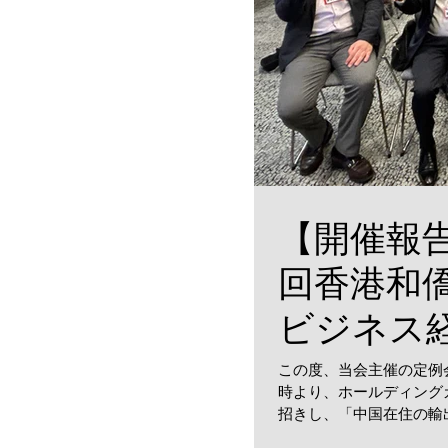
【開催報告】
回香港和
ビジネス
ビジネス
この度、当会主催の定例会
時より、ホールディングカ
らえてい
招きし、「中国在住の輸
後どうとらえ...