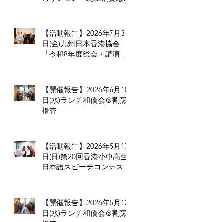
められない」だからこそ香
港の小売業・飲食業が考え
るべきこと
【活動報告】2026年7月3
日(金)九州日本香港協会
「令和8年度総会・講演
会・懇親会」
【開催報告】2026年6月10
日(水)ランチ和僑会＠割烹
櫓杏
【活動報告】2026年5月17
日(日)第20回香港小中高生
日本語スピーチコンテスト
【開催報告】2026年5月13
日(水)ランチ和僑会＠割烹