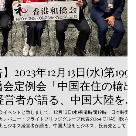
2023年12月13日(水)第199
僑会定例会「中国在住の輸出
経営者が語る、中国大陸を
、投資先として今後どうと
イベントと致しまして、12月13日(水)香港時間19時＝日本時間20
ンパニー・ブライトブリッジグループ代表のJoe OHASHI氏をお
くのか？」
出ビジネス経営者が語る、中国大陸をビジネス、投資先として今