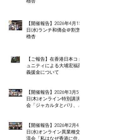
櫓杏
【開催報告】2026年4月15
日(水)ランチ和僑会＠割烹
櫓杏
【ご報告】在香港日本コミ
ュニティによる大埔宏福苑
義援金について
【開催報告】2026年3月5
日(木)オンライン特別講演
会「ジャカルタとバリ、二
つの拠点から見るインドネ
シア進出のリアル」
【開催報告】2026年2月4
日(水)オンライン異業種交
流会「私はなぜ香港に住ん