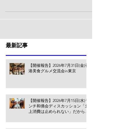
ンドの獲得に力を入れようとお考えの企業様も
多いことと思います。中国からの観光客の本格
復活も目前に迫り、日本観光の繁忙期である秋
に向けて、さらなるインバウンド観光客の増加
が予測されています。...
最新記事
【開催報告】2026年7月31日(金)香
港美食グルメ交流会in東京
【開催報告】2026年7月15日(水)ラ
ンチ和僑会ディスカッション「北
上消費は止められない」だからこ
そ香港の小売業・飲食業が考える