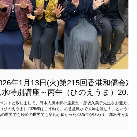
26年1月13日(火)第215回香港和僑会定
水特別講座～丙午（ひのえうま）2026
。孟意堂風水で大局を読む！」ご案内
ベントと致しまして、日本人風水師の孟意堂・彦坂久美子先生をお迎えし、
（ひのえうま）2026年はこう動く。孟意堂風水で大局を読む！」というテー
うな年になるのでしょうか？その鍵を握るのは何なのでしょうか？当会で新
子先生による風水特別講座では難解な陰陽五行や易経の角度からそれらを分
が直面するビジネスに活かせる内容でご講演頂きました。講演後の質疑応答