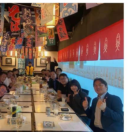
、人間パワースポットと言われる彦坂先生から沢山のエネルギーを頂き、新
】 孟意堂(まんいどう)・彦坂久美子
知県名古屋市生まれ。風水の本場、香港で漢五派を日本人で初めて正式に継承し
港や日本を軸に、企業や有名店の風水鑑定・助言を行っている。風