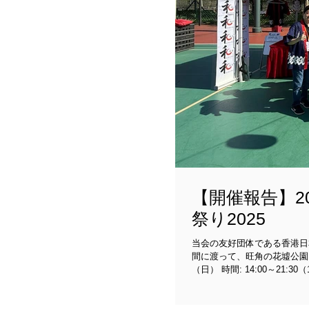
【開催報告】20
祭り2025
当会の友好団体である香港日本料
間に渡って、旺角の花墟公園（Fa Hui Park
（日） ​時間: 14:00～21:3
https://maps.app.goo.
角東(Mong Kok East)駅D出口 ※入場無料、
しいゲーム＆ワークショップ