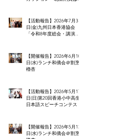
められない」だからこそ香
港の小売業・飲食業が考え
るべきこと
【活動報告】2026年7月3
日(金)九州日本香港協会
「令和8年度総会・講演
会・懇親会」
【開催報告】2026年6月10
日(水)ランチ和僑会＠割烹
櫓杏
【活動報告】2026年5月17
日(日)第20回香港小中高生
日本語スピーチコンテスト
【開催報告】2026年5月13
日(水)ランチ和僑会＠割烹