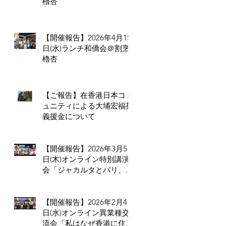
櫓杏
【開催報告】2026年4月15
日(水)ランチ和僑会＠割烹
櫓杏
【ご報告】在香港日本コミ
ュニティによる大埔宏福苑
義援金について
【開催報告】2026年3月5
日(木)オンライン特別講演
会「ジャカルタとバリ、二
つの拠点から見るインドネ
シア進出のリアル」
【開催報告】2026年2月4
日(水)オンライン異業種交
流会「私はなぜ香港に住ん