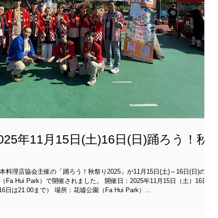
25年11月15日(土)16日(日)踊ろう！秋
理店協会主催の「踊ろう！秋祭り2025」が11月15日(土)～16日(日)の2日
）で開催されました。 開催日​：2025年11月15日（土）16日
0（16日は21:00まで） 場所：花墟公園（Fa Hui Park）
gl/dEknjzv6NcYWVncw5 最寄駅：MTR太子(Prince Edward)駅E出口もしくはMTR旺
事前予約不要 当日は美味しい食べ物・飲み物ブースや、懐か
など盛りだくさん、ステージ上では熱いライブパフォーマンスや日本武道の