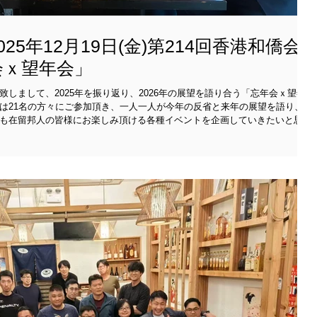
25年12月19日(金)第214回香港和僑会
会ｘ望年会」
しまして、2025年を振り返り、2026年の展望を語り合う「忘年会ｘ望年
は21名の方々にご参加頂き、一人一人が今年の反省と来年の展望を語り、大
も在留邦人の皆様にお楽しみ頂ける各種イベントを企画していきたいと思い
をお待ちしております！