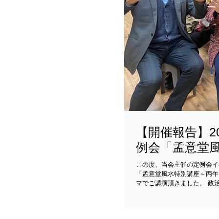
【開催報告】20
例会「孟意堂風
年はこう動く
この度、当会主催の定例会イ
「孟意堂風水特別講座～丙午
マでご講演頂きました。 政治の世界でも経済の世界でも変化が多かった2025年が終わり、2026年が始ま
りました。この一年はどのよ
春の恒例になった孟意堂久美
かりやすく分析し、日々我々