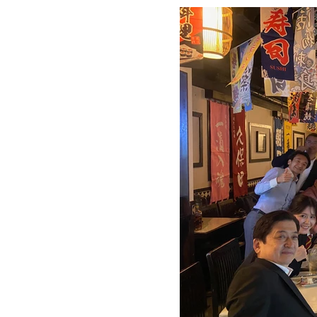
と懇親会も非常に盛り上がり
年からとても縁起の良い会合となりました。 【講演者プロフィール
(ひこさかくみこ)先生 愛
た第73代嫡系・孟意堂。香