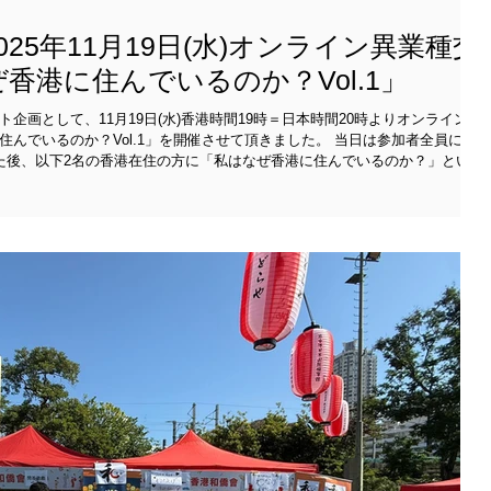
25年11月19日(水)オンライン異業種交
香港に住んでいるのか？Vol.1」
企画として、11月19日(水)香港時間19時＝日本時間20時よりオンライン異
るのか？Vol.1」を開催させて頂きました。 当日は参加者全員に一
た後、以下2名の香港在住の方に「私はなぜ香港に住んでいるのか？」という
頂きました。 久しぶりのオンライン企画となりました
、とても楽しかったとのコメントを参加者の皆様より頂くことができましたの
第2弾のオンライン異業種交流会「私はなぜ香港に住んでいるのか？Vol.2」
シャルアドバイザーで、海外での銀行口座開設やドル建て資産形成のアドバイ
交流会Facebookグループの管理人もしており、香港観光で押さえておく
お店情報を発信している。趣味はカラ