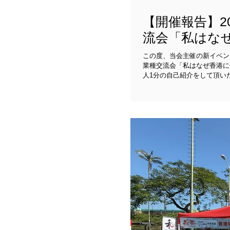
【開催報告】20
流会「私はなぜ
この度、当会主催の新イベント
業種交流会「私はなぜ香港に住んでい
人1分の自己紹介をして頂い
タイトルで10分間のメインプレゼンを担当して
が、15名の方にご参加頂き
で、また2か月後の1月下旬に
を開催したいと思います。 【メインプレゼン担当者プロフィール１】 木津英隆(きつひでたか) 香港在住
歴22年の独立系ファイナン
スをしている。香港美食グルメ
べきポイントやB級グルメの