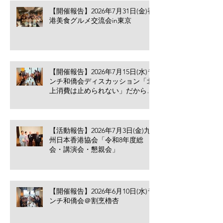
【開催報告】2026年7月31日(金)香
港美食グルメ交流会in東京
【開催報告】2026年7月15日(水)ラ
ンチ和僑会ディスカッション「北
上消費は止められない」だからこ
そ香港の小売業・飲食業が考える
べきこと
【活動報告】2026年7月3日(金)九
州日本香港協会「令和8年度総
会・講演会・懇親会」
【開催報告】2026年6月10日(水)ラ
ンチ和僑会＠割烹櫓杏