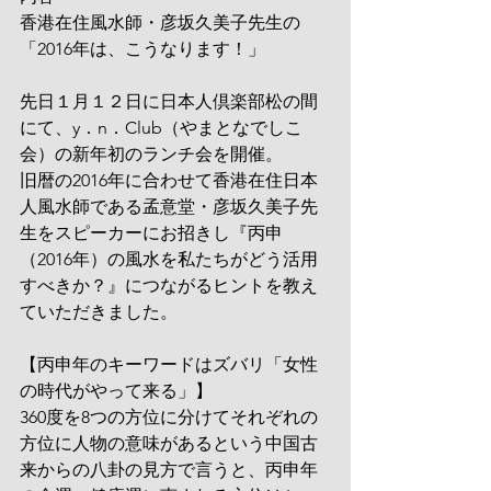
香港在住風水師・彦坂久美子先生の
「2016年は、こうなります！」
先日１月１２日に日本人倶楽部松の間
にて、y．n．Club（やまとなでしこ
会）の新年初のランチ会を開催。
旧暦の2016年に合わせて香港在住日本
人風水師である孟意堂・彦坂久美子先
生をスピーカーにお招きし『丙申
（2016年）の風水を私たちがどう活用
すべきか？』につながるヒントを教え
ていただきました。
【丙申年のキーワードはズバリ「女性
の時代がやって来る」】
360度を8つの方位に分けてそれぞれの
方位に人物の意味があるという中国古
来からの八卦の見方で言うと、丙申年