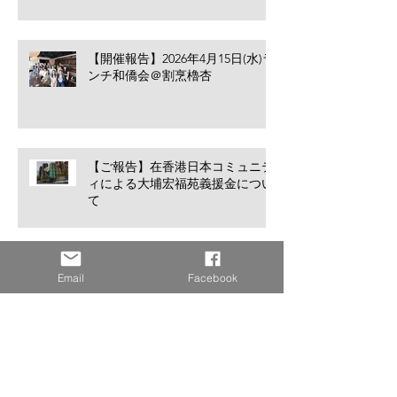
【開催報告】2026年4月15日(水)ラ
ンチ和僑会＠割烹櫓杏
【ご報告】在香港日本コミュニテ
ィによる大埔宏福苑義援金につい
て
【開催報告】2026年3月5日(木)オ
Email
Facebook
ンライン特別講演会「ジャカルタ
とバリ、二つの拠点から見るイン
ドネシア進出のリアル」
【開催報告】2026年2月4日(水)オ
ンライン異業種交流会「私はなぜ