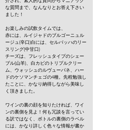
介され、素人的な質問からマニアック
な質問まで、なんなりとお答え下さい
ました！
お楽しみの試飲タイムでは、
赤には、ルイジャドのブルゴーニュル
ージュ(辛口)白には、セルバッハのリー
スリング(中甘口)
チーズは、フレッシュタイプのシェー
ブル(山羊)、白カビのトリプルクリー
ム、ウォッシュのルヴューパネ、ハー
ドのケソマンチェゴの4種。先程勉強し
たことに、かなり納得しながら美味し
く頂きました。
ワインの裏の顔を知りたければ、ワイ
ンの裏側を見よ！何も冗談を言ってい
る訳ではなく、ボトルの裏側のラベル
には、かなり詳しく色々な情報が書か