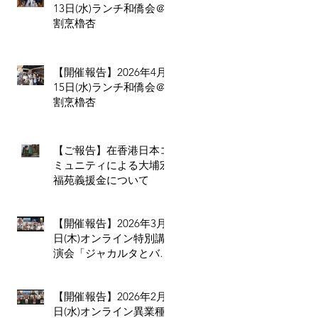
13日(水)ランチ和僑会＠
割烹櫓杏
【開催報告】2026年4月
15日(水)ランチ和僑会＠
割烹櫓杏
【ご報告】在香港日本コ
ミュニティによる大埔宏
福苑義援金について
【開催報告】2026年3月5
日(木)オンライン特別講
演会「ジャカルタとバ
リ、二つの拠点から見る
インドネシア進出のリア
【開催報告】2026年2月4
ル」
日(水)オンライン異業種