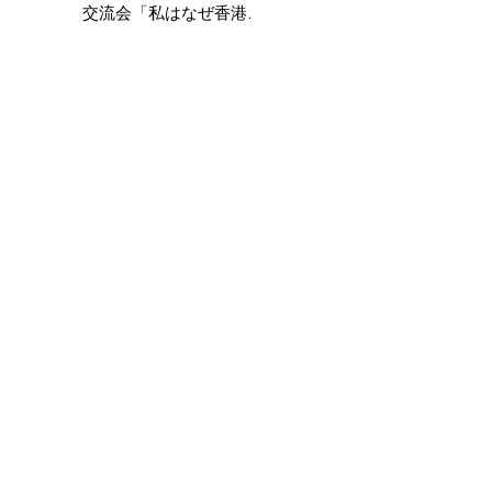
交流会「私はなぜ香港に
住んでいるのか？Vol.2」