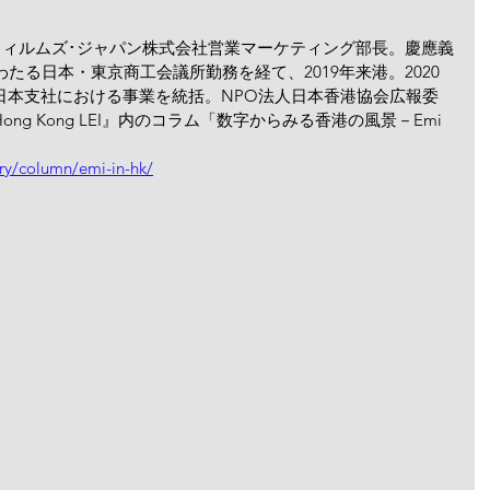
･フィルムズ･ジャパン株式会社営業マーケティング部長。慶應義
たる日本・東京商工会議所勤務を経て、2019年来港。2020
日本支社における事業を統括。NPO法人日本香港協会広報委
g Kong LEI』内のコラム「数字からみる香港の風景－Emi 
ry/column/emi-in-hk/