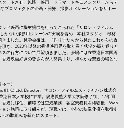
スタートさせ、以降、映画、ドラマ、ドキュメンタリーからテ
々なプロジェクトの企画・開発、撮影オペレーションをサポー
ウッド映画に機材提供を行ってこられた「サロン・フィルム
台しかない撮影用クレーンの実演を含め、本社スタジオ、機材
頂きました。見学会後は、『作り手たちから見たこれからの香
頂き、2020年以降の香港映画界を取り巻く状況の振り返りと
ネスの行方について展望頂きました。会場には在香港日本国総
、香港映画好きの皆さんが大勢集まり、和やかな懇親の場とな
りゅー）
ms (H.K.) Ltd. Director。サロン・フィルムズ・ジャパン株式会
香港日本人学校に在学。慶應義塾大学大学院修了後、17年間
、香港に移住。前職では空港業務、客室乗務員を経験後、Web
ション施策に取り組んだ。現職では、小説の映像化権を取得す
スへの取組みを新たにスタート。