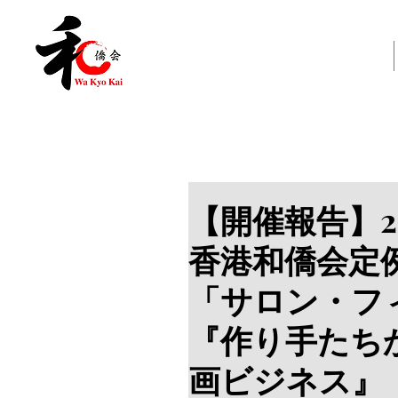
和僑会とは
【開催報告】20
香港和僑会定
「サロン・フ
『作り手たち
画ビジネス』