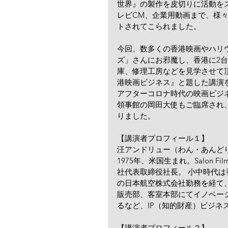
世界』の製作を皮切りに活動を
レビCM、企業用動画まで、様
トされてこられました。
今回、数多くの香港映画やハリ
ズ」さんにお邪魔し、香港に2
庫、修理工房などを見学させて
港映画ビジネス』と題した講演を
アフターコロナ時代の映画ビジ
領事館の岡田大使もご臨席され
りました。
【講演者プロフィール１】
汪アンドリュー（わん・あんど
1975年、米国生まれ。Salon Fil
社代表取締役社長。 小中時代は
の日本航空株式会社勤務を経て
販売部、客室本部にてイノベー
るなど、IP（知的財産）ビジネ
【講演者プロフィール２】