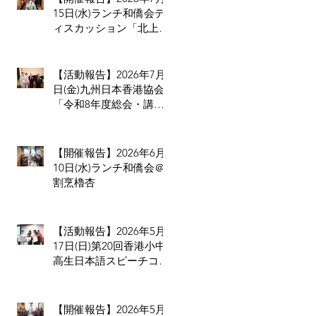
15日(水)ランチ和僑会デ
ィスカッション「北上消
費は止められない」だか
らこそ香港の小売業・飲
食業が考えるべきこと
【活動報告】2026年7月3
日(金)九州日本香港協会
「令和8年度総会・講演
会・懇親会」
【開催報告】2026年6月
10日(水)ランチ和僑会＠
割烹櫓杏
【活動報告】2026年5月
17日(日)第20回香港小中
高生日本語スピーチコン
テスト
【開催報告】2026年5月