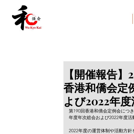
和僑会とは
【開催報告】20
香港和僑会定例
よび2022年
第190回香港和僑会定例会につきま
年度年次総会および2022年度
2022年度の運営体制や活動方