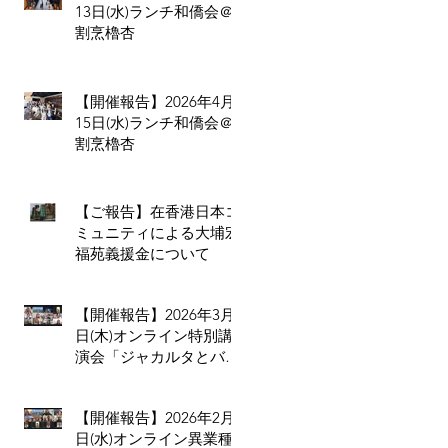
13日(水)ランチ和僑会＠
割烹櫓杏
【開催報告】2026年4月
15日(水)ランチ和僑会＠
割烹櫓杏
【ご報告】在香港日本コ
ミュニティによる大埔宏
福苑義援金について
【開催報告】2026年3月5
日(木)オンライン特別講
演会「ジャカルタとバ
リ、二つの拠点から見る
インドネシア進出のリア
【開催報告】2026年2月4
ル」
日(水)オンライン異業種