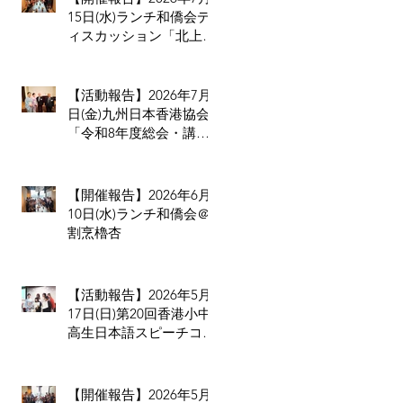
15日(水)ランチ和僑会デ
ィスカッション「北上消
費は止められない」だか
らこそ香港の小売業・飲
食業が考えるべきこと
【活動報告】2026年7月3
日(金)九州日本香港協会
「令和8年度総会・講演
会・懇親会」
【開催報告】2026年6月
10日(水)ランチ和僑会＠
割烹櫓杏
【活動報告】2026年5月
17日(日)第20回香港小中
高生日本語スピーチコン
テスト
【開催報告】2026年5月