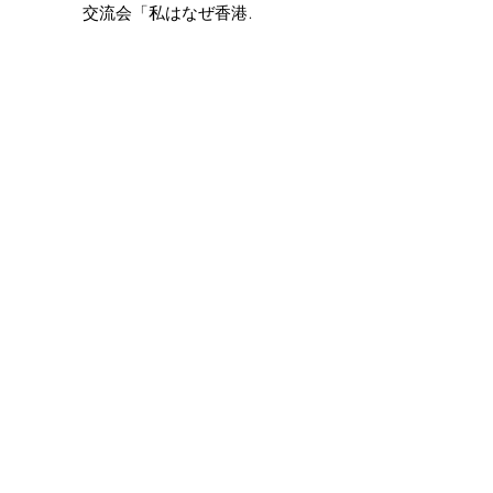
交流会「私はなぜ香港に
住んでいるのか？Vol.2」