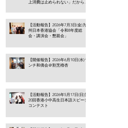
上消費は止められない」だからこ
そ香港の小売業・飲食業が考える
べきこと
【活動報告】2026年7月3日(金)九
州日本香港協会「令和8年度総
会・講演会・懇親会」
【開催報告】2026年6月10日(水)ラ
ンチ和僑会＠割烹櫓杏
【活動報告】2026年5月17日(日)第
20回香港小中高生日本語スピーチ
コンテスト