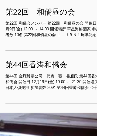
第22回 和僑昼の会
第22回 和僑会メンバー 第22回 和僑昼の会 開催日 1
月9日(金) 12:00 ～ 14:00 開催場所 華星海鮮酒家 参加
者数 10名 第22回和僑昼の会 １．ＪＢＮ１周年記念報
告 ２．各出席者による２００９年抱負発表 ○...
第44回香港和僑会
第44回 金雁貿易公司 代表 張 書雁氏 第44回香港
和僑会 開催日 12月19日(金) 19:00 ～ 21:30 開催場所
日本人倶楽部 参加者数 30名 第44回香港和僑会 ◇千年
に一度のチャンス 「100年に一度の危機到来」といわ
れる昨今。今まで生きてきた時代の...