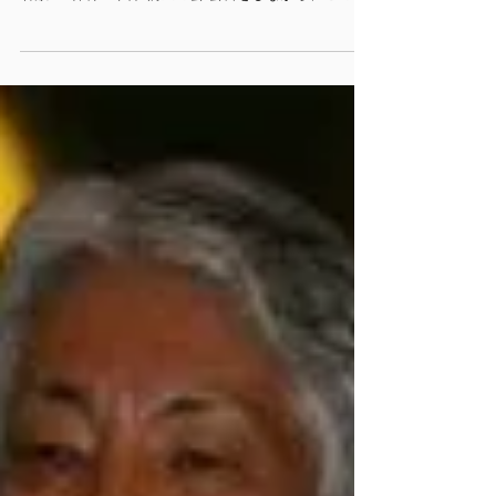
月5日(金) 12:00 ～ 14:00 開催場所 華星海鮮酒家 参加
者数 10名 第21回和僑昼の会 会食をしながら、この１
年を振り返りました。 この、経済危機の中で、好業績
をあげている業種の方を含め、数名の...