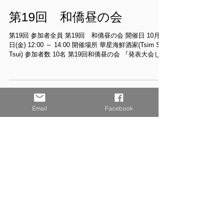
会 開催日 11月6日(木) 12:00 ～ 14:00 開催場所 華星海
鮮酒家(Tsim Sha Tsui) 参加者数 10名 第20回和僑昼の
会 前半は、『女性にとって香港の魅力は？』をテーマ
に参加女性4名全員が...
第19回 和僑昼の会
第19回 参加者全員 第19回 和僑昼の会 開催日 10月3
日(金) 12:00 ～ 14:00 開催場所 華星海鮮酒家(Tsim Sha
Tsui) 参加者数 10名 第19回和僑昼の会 『発表大会した
Email
Facebook
い人全員集合！』～自ら発表し、自分の何かを変えて
みませんか？事業計...
44
/
48
最新記事
【開催報告】2026年7月31日(金)香