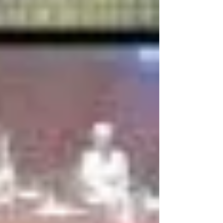
30名 第66回香港和僑会 ＜第１部＞ ■海鮮浜焼・漁師
居酒屋「魚八水産」 代表 中村光成氏...