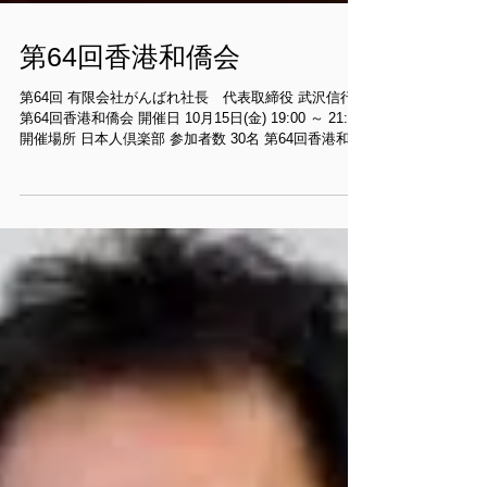
第64回香港和僑会
第64回 有限会社がんばれ社長 代表取締役 武沢信行
第64回香港和僑会 開催日 10月15日(金) 19:00 ～ 21:30
開催場所 日本人倶楽部 参加者数 30名 第64回香港和僑
会 和僑会設立6周年記念講演会 テーマ：『夢を実現す
る和僑の経営』...