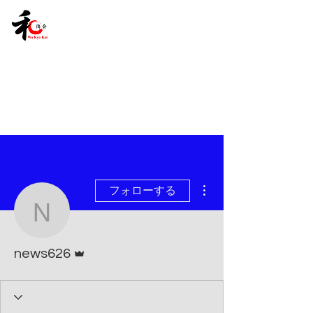
その他
フォローする
news626
管理者
news626