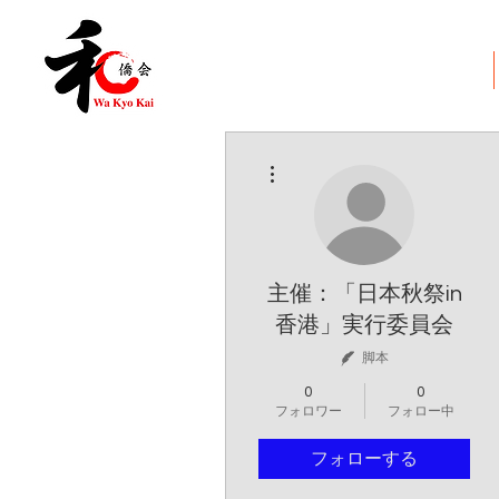
和僑会とは
その他
主催：「日本秋祭in
香港」実行委員会
脚本
0
0
フォロワー
フォロー中
フォローする