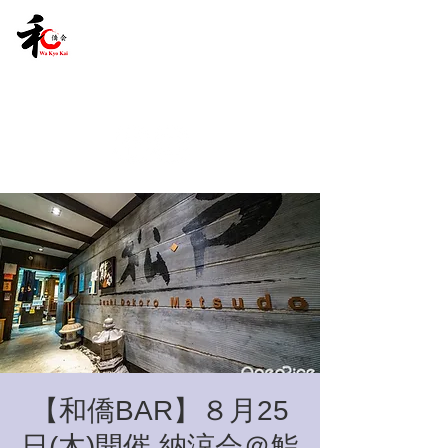
【和僑BAR】８月25
日(木)開催 納涼会＠鮨