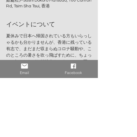
鮨處松戸Sushi Dokoro Matsudo, 100 Canton
Rd, Tsim Sha Tsui, 香港
イベントについて
夏休みで日本へ帰国されている方もいらっし
ゃるかも分かりませんが、香港に残っている
有志で、まだまだ収まらぬコロナ騒動や、こ
のところの暑さを吹っ飛ばすために、ちょっ
と一杯やりながら納涼会をしませんか？国
籍・職業・年齢・性別不問。香港に根差し
Email
Facebook
て、頑張っている人、大集合！！
●日時：8月25日(木)18:30～21:00終了予定
●会場：鮨處松戸Sushi Dokoro Matsudo
●住所：8/F The Toy House, 100 Canton 
Road, Tsim Sha Tsui　（MTR TST A1出口 徒
歩6分）
https://www.openrice.com/en/hongkong/p
-sushi-dokoro-matsudo-the-toy-house-
p12829950
●参加費：実費精算（正会員優待あり）