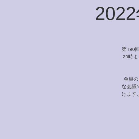
20
第190
20時
会員の
な会議
けます