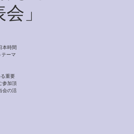
表会」
日本時間
うテーマ
める重要
ご参加頂
当会の活