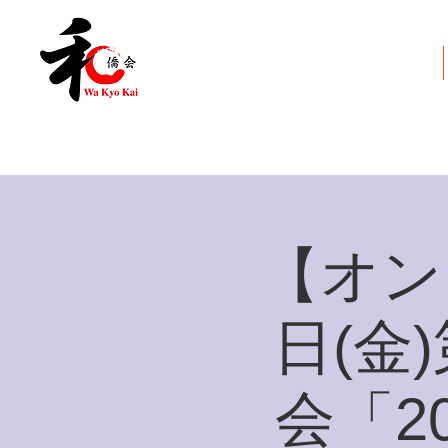
和僑会とは
【オン
日(金
会「2