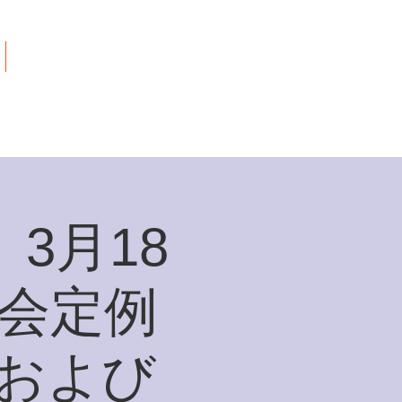
ご寄付について
3月18
僑会定例
会および