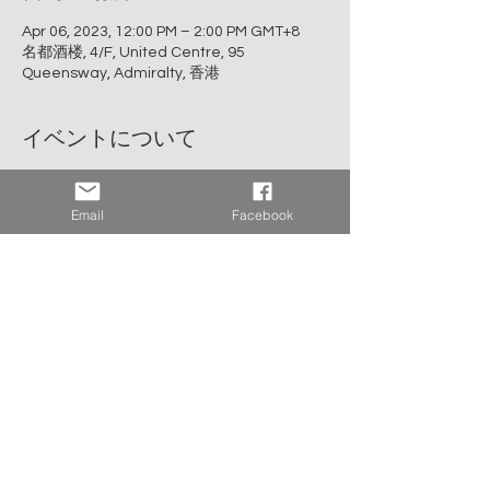
Apr 06, 2023, 12:00 PM – 2:00 PM GMT+8
名都酒楼, 4/F, United Centre, 95
Queensway, Admiralty, 香港
イベントについて
●日時：4月6日(木)昼12時開始、14時終了予
定
Email
Facebook
●会場：名都酒楼
●住所：4/F, United Centre, 95 Queensway, 
Admiralty, HK
●参加費：正会員HKD150、準会員およびゲ
ストHKD200、学生(25歳以下)HKD150
※正会員は会場受付でデジタル会員証をご提
示ください。
※参加費はお釣りのないように現金もしくは
PayMeでお支払いください。
さらに表示