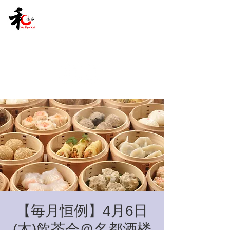
【毎月恒例】4月6日
(木)飲茶会＠名都酒楼