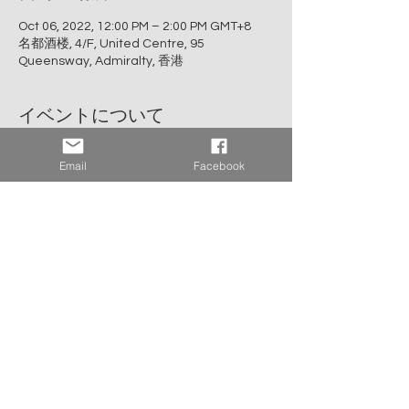
Oct 06, 2022, 12:00 PM – 2:00 PM GMT+8
名都酒楼, 4/F, United Centre, 95
Queensway, Admiralty, 香港
イベントについて
●日時：10月6日(木)昼12:00～14:00終了予定
Email
Facebook
●会場：名都酒楼
●住所：4/F, United Centre, 95 Queensway, 
Admiralty, HK
●参加費：正会員HKD150、準会員およびゲ
ストHKD200、学生(25歳以下)HKD150
※正会員は会場受付でデジタル会員証をご提
示ください。
※参加費はお釣りのないように現金もしくは
PayMeでお支払いください。
さらに表示