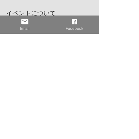
イベントについて
●日時：9月16日(木)昼12:00～14:00終了予定
Email
Facebook
●会場：名都酒楼
●住所：4/F, United Centre, 95 Queensway, 
Admiralty, HK
●参加費：実費精算
●予約名：和僑会(Natalie)
※4階受付で「I am looking for Natalie」と
お伝えください。
さらに表示
このイベントをシェア