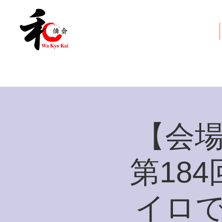
和僑会とは
【会場
第18
イロで