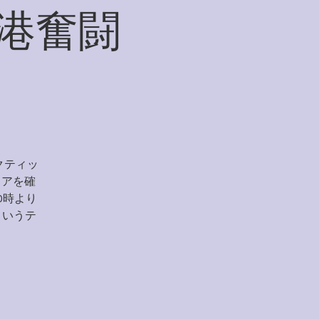
港奮闘
クティッ
リアを確
0時より
というテ