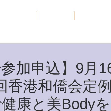
イベント
リンク集
お問い合わせ
参加申込】9月16
4回香港和僑会定
健康と美Body