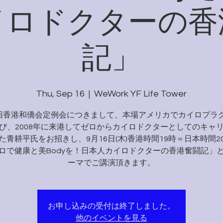
イロドクターの香
記」
Thu, Sep 16
  |  
WeWork YF Life Tower
4回香港和僑会定例会につきまして、本場アメリカでカイロプラ
び、2008年に来港してゼロからカイロドクターとしてのキャ
た青耕平氏をお招きし、9月16日(木)香港時間19時＝日本時間2
ロで健康と美Bodyを！日本人カイロドクターの香港奮闘記」
ーマでご講演頂きます。
お申し込みの受付は終了しました。
他のイベントを見る