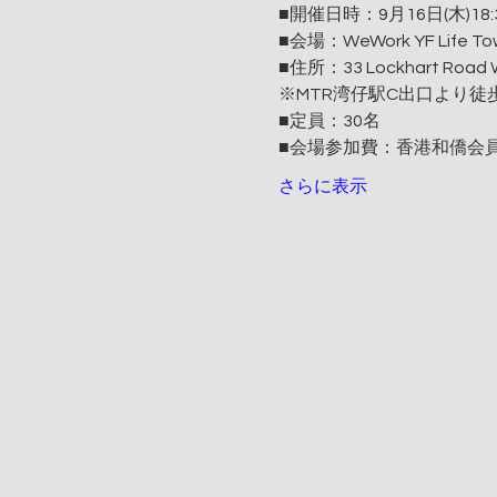
■開催日時：9月16日(木)18
■会場：WeWork YF Life Tow
■住所：33 Lockhart Road W
※MTR湾仔駅C出口より徒
■定員：30名
■会場参加費：香港和僑会員無料
さらに表示