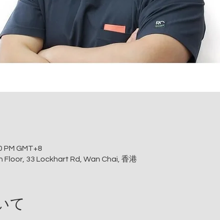
:00 PM GMT+8
h Floor, 33 Lockhart Rd, Wan Chai, 香港
いて