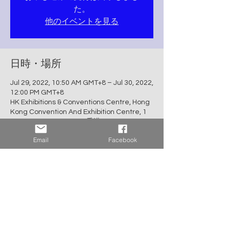
た。
他のイベントを見る
日時・場所
Jul 29, 2022, 10:50 AM GMT+8 – Jul 30, 2022,
12:00 PM GMT+8
HK Exhibitions & Conventions Centre, Hong
Kong Convention And Exhibition Centre, 1
Harbour Rd, Wan Chai, 香港
Email
Facebook
イベントについて
●集合時間：7月29日(金)午前10時45分
●集合場所：Outside Harbour Road Kitchen 
(港灣茶餐廳) at HKCEC
●住所：Harbour Road Entrance, 1 Harbour 
Road, Wan Chai, HK
●参加費：無料