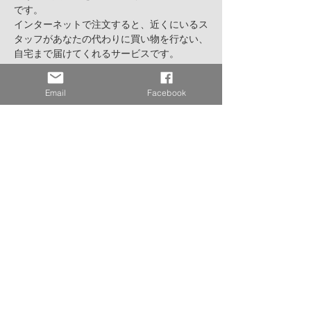
です。

インターネットで注文すると、近くにいるス
タッフがあなたの代わりに買い物を行ない、
自宅まで届けてくれるサービスです。

ただのデリバリーではなく、メイドさんでも
ないのに、あの店のコレ！この店のコレ！と
Email
Facebook
いったあなたのワガママを一挙に引き受けて
くれるんです！！

その手軽さと早さ、それほど高くない料金が
評判となり、口コミでどんどん利用者が増え
昨今増え続けるデリバリー業界で、早い段階
に差別化に注目し現在大成功を納めている現
地の会社、ご興味ありませんか？人は自分の
足で買い物に行く必要がなくなるの？？それ
ともお店がなくなるの？？私達いったいこれ
からどうなるの？？

本当にドラえもんの映画のような時代がやっ
この日はせっかくなのでオネストビーにフー
ドデリバリーサービスをお願いするつもりで