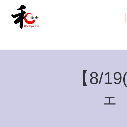
和僑会とは
【8/1
ェ