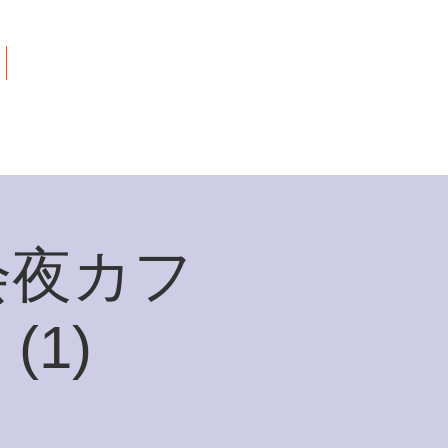
ご寄付について
僑会夜カフ
1)