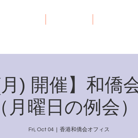
イベント
リンク集
お問い合わせ
9(月) 開催】和
（月曜日の例会） (
Fri, Oct 04
  |  
香港和僑会オフィス