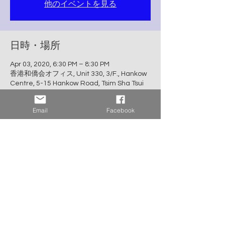
他のイベントを見る
日時・場所
Apr 03, 2020, 6:30 PM – 8:30 PM
香港和僑会オフィス, Unit 330, 3/F., Hankow
Centre, 5-15 Hankow Road, Tsim Sha Tsui
Email
Facebook
イベントについて
■開催日時：4月3日(金)18:30受付開始、講演
会19:00～20：30終了予定
■会場：香港和僑会オフィスABルーム
■住所：Unit 330, 3/F., Hankow Centre, 5-15
Hankow Road, Tsim Sha Tsui, Kowloon,
Hong Kong (MTR尖沙咀駅上のショッピング
モール｢i Square｣のHまたはC１出口から徒
歩２分）
■参加費：会員無料、ゲストHKD100、学生
HKD50 (定員30名)