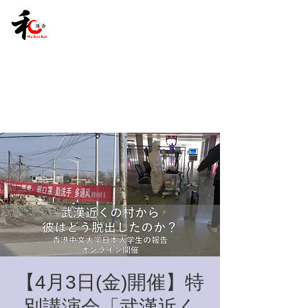
【4月3日(金)開催】特
別講演会「武漢近く