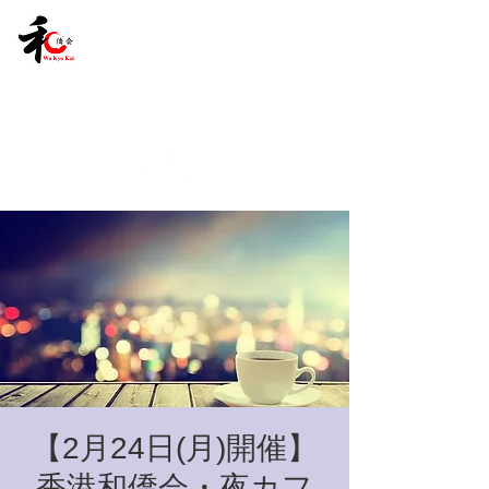
【2月24日(月)開催】
香港和僑会・夜カフ