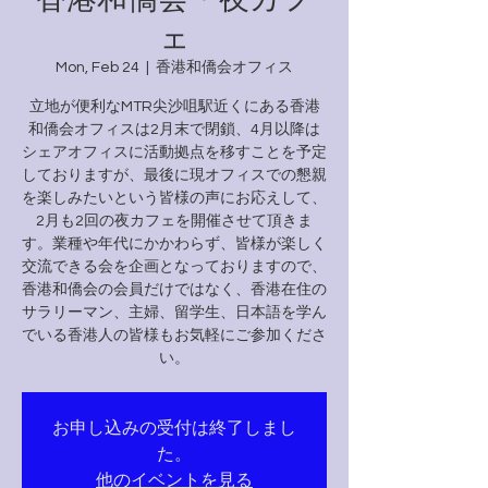
ェ
Mon, Feb 24
  |  
香港和僑会オフィス
立地が便利なMTR尖沙咀駅近くにある香港
和僑会オフィスは2月末で閉鎖、4月以降は
シェアオフィスに活動拠点を移すことを予定
しておりますが、最後に現オフィスでの懇親
を楽しみたいという皆様の声にお応えして、
2月も2回の夜カフェを開催させて頂きま
す。業種や年代にかかわらず、皆様が楽しく
交流できる会を企画となっておりますので、
香港和僑会の会員だけではなく、香港在住の
サラリーマン、主婦、留学生、日本語を学ん
でいる香港人の皆様もお気軽にご参加くださ
い。
お申し込みの受付は終了しまし
た。
他のイベントを見る