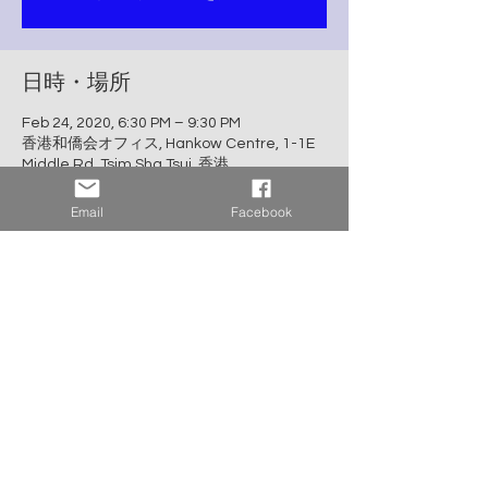
日時・場所
Feb 24, 2020, 6:30 PM – 9:30 PM
香港和僑会オフィス, Hankow Centre, 1-1E
Middle Rd, Tsim Sha Tsui, 香港
Email
Facebook
イベントについて
■日時：2月10日(月)・24日(月)18時30分より
受付開始、21時ごろ終了予定
■場所：香港和僑会オフィス
■参加費：会員無料、ゲスト：HK$100、学
生：HK$50
■定員：30名
■当日は参加者全員に自己紹介をして頂きま
す。プロジェクタ設備使用ご希望の方は、事
前に発表資料を事務局までご送付ください。