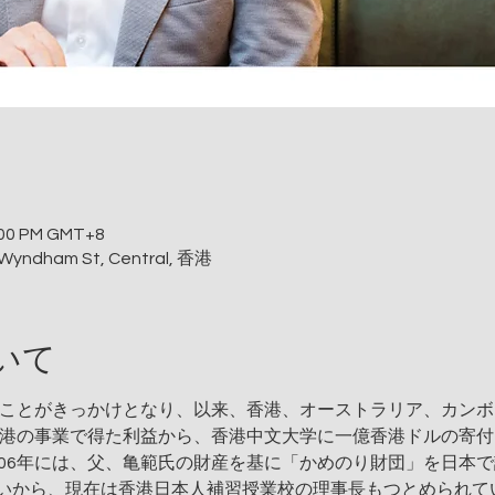
0:00 PM GMT+8
Wyndham St, Central, 香港
いて
ったことがきっかけとなり、以来、香港、オーストラリア、カン
、香港の事業で得た利益から、香港中文大学に一億香港ドルの寄
06年には、父、亀範氏の財産を基に「かめのり財団」を日本で設
いから、現在は香港日本人補習授業校の理事長もつとめられて