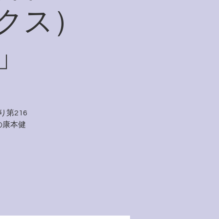
クス）
」
第216
の康本健