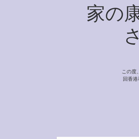
家の
この度、
回香港