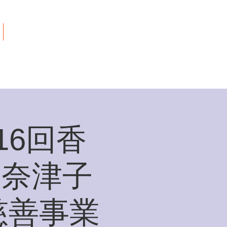
ご寄付について
216回香
回奈津子
慈善事業