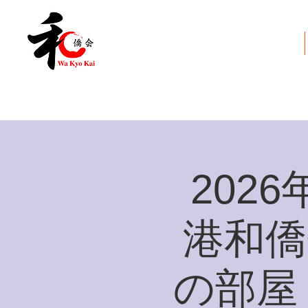
和僑会とは
2026
港和僑
の部屋