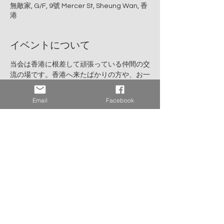
無敵家, G/F, 9號 Mercer St, Sheung Wan, 香
港
イベントについて
当会は香港に根差して頑張っている仲間の交
流の場です。香港へ来たばかりの方や、お一
人様参加も大歓迎です。ご友人やお知り合い
の方もお誘いあわせの上、お気軽にご参加く
Email
Facebook
ださい。
 ●日時：2026年2月6日(金)11時45分開場、
12時開始、14時終了予定
●会場：無敵家
●住所：G/F, 9 Mercer Street, Sheung Wan, 
HK
※MTR上環A2出口より徒歩２分
さらに表示