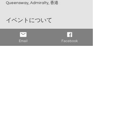
Queensway, Admiralty, 香港
イベントについて
●日時：2025年6月6日(金)11時45分開場、12
時開始、14時終了予定
Email
Facebook
●会場：名都酒楼
●住所：4/F, United Centre, 95 Queensway, 
Admiralty, HK
●参加費：HKD200
※参加費はお釣りのないように現金でお支払
いください。
●予約名：和僑会(Wakyokai)
さらに表示
このイベントをシェア