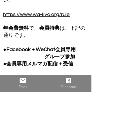
い。
https://www.wa-kyo.org/rule
年会費無料
で、
会員特典
は、下記の
通りです。
●Facebook＋WeChat会員専用
グループ参加
●会員専用メルマガ配信＋受信
香港和僑会では趣旨に賛同し、志を共にする
Email
Facebook
仲間＝会員をお待ちしております。
香港和僑会は2004年設立。香港に根差して頑張ってい
る仲間の交流の場です。在留邦人は、もちろん、香港
の方、中国の方のご参加も大歓迎です！食事をしなが
ら親睦を深めたり、オンライン特別講演会、週末イベ
ント等、様々な交流イベントを開催しています。皆
様、お気軽にご参加ください！！
会員種別と特典