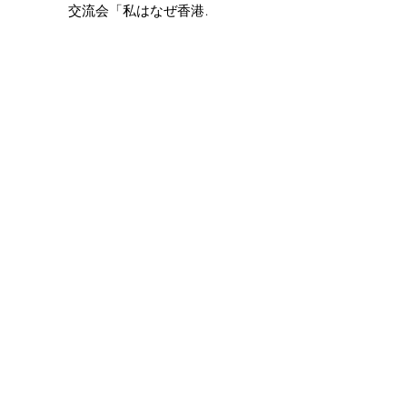
交流会「私はなぜ香港に
住んでいるのか？Vol.2」