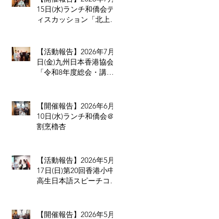
15日(水)ランチ和僑会デ
ィスカッション「北上消
費は止められない」だか
らこそ香港の小売業・飲
食業が考えるべきこと
【活動報告】2026年7月3
日(金)九州日本香港協会
「令和8年度総会・講演
会・懇親会」
【開催報告】2026年6月
10日(水)ランチ和僑会＠
割烹櫓杏
【活動報告】2026年5月
17日(日)第20回香港小中
高生日本語スピーチコン
テスト
【開催報告】2026年5月