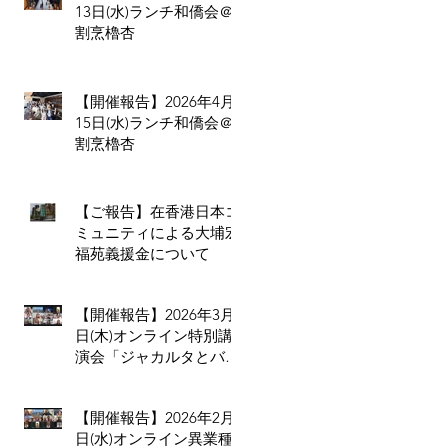
13日(水)ランチ和僑会＠
割烹櫓杏
【開催報告】2026年4月
15日(水)ランチ和僑会＠
割烹櫓杏
【ご報告】在香港日本コ
ミュニティによる大埔宏
福苑義援金について
【開催報告】2026年3月5
日(木)オンライン特別講
演会「ジャカルタとバ
リ、二つの拠点から見る
インドネシア進出のリア
【開催報告】2026年2月4
ル」
日(水)オンライン異業種