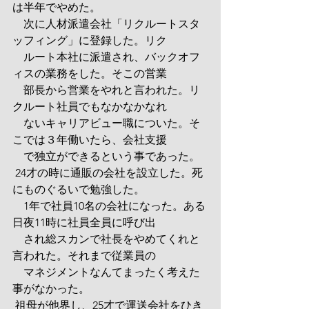
は半年でやめた。
　次に人材派遣会社「リクルートスタ
ッフィング」に登録した。リク
　ルート本社に派遣され、バックオフ
ィスの業務をした。そこの営業
　部長から営業をやれと言われた。リ
クルート社員でもなかなかなれ
　ないキャリアビュー職についた。そ
こでは３年働いたら、会社支援
　で独立ができるという事であった。
 24才の時に通販の会社を設立した。死
にものぐるいで勉強した。
　1年で社員10名の会社になった。ある
日夜11時に社員全員に呼び出
　され総スカンで社長をやめてくれと
言われた。それまで従業員の
　マネジメントなんてまったく考えた
事がなかった。
 祖母が他界し、25才で運送会社をひき