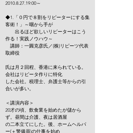
2010.8.27.19:00～
◆1.「０円で８割をリピーターにする集
客術！」～咽から手が
　　出るほど欲しいリピーターはこう
作る！実践ノウハウ～　
　講師：一圓克彦氏／(株)リピーツ代表
取締役
氏は月２回程、香港に来られている。
会社はリピータ作りに特化
した会社。税理士、弁護士等からの引
合いが多い。
＜講演内容＞
20才の頃、飲食業を始めたが儲から
ず。昼間は介護、夜は居酒屋
の二本立てにした。後、ホームヘルパ
ー(＋警備員)の仕事を始め