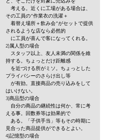
と、そこだけを対象に売込みを
　考える。近くに工場がある場合は、
その工員の”作業衣の洗濯＋
　着替え場所＋飲み会”がセットで提供
されるような店なら必然的
　に工員が喜んで客になってくれる。
2)属人型の場合
　スタッフ以上、友人未満の関係を維
持する。ちょっとだけ距離感
　を近づける所がミソ。ちょっとした
プライバシーのさらけ出し等
　が有効。直接商品の売り込みをして
はいけない。
3)商品型の場合
　自分の商品の継続性は何か、常に考
える事。回数券等は効果的で
　ある。「子供手当」等もその時期に
見合った商品提供ができるとよい。
4)記憶型の場合