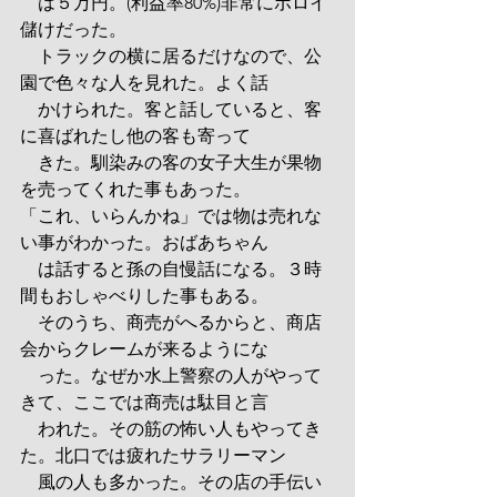
　は５万円。(利益率80%)非常にボロイ
儲けだった。
　トラックの横に居るだけなので、公
園で色々な人を見れた。よく話
　かけられた。客と話していると、客
に喜ばれたし他の客も寄って
　きた。馴染みの客の女子大生が果物
を売ってくれた事もあった。
「これ、いらんかね」では物は売れな
い事がわかった。おばあちゃん
　は話すると孫の自慢話になる。３時
間もおしゃべりした事もある。
　そのうち、商売がへるからと、商店
会からクレームが来るようにな
　った。なぜか水上警察の人がやって
きて、ここでは商売は駄目と言
　われた。その筋の怖い人もやってき
た。北口では疲れたサラリーマン
　風の人も多かった。その店の手伝い