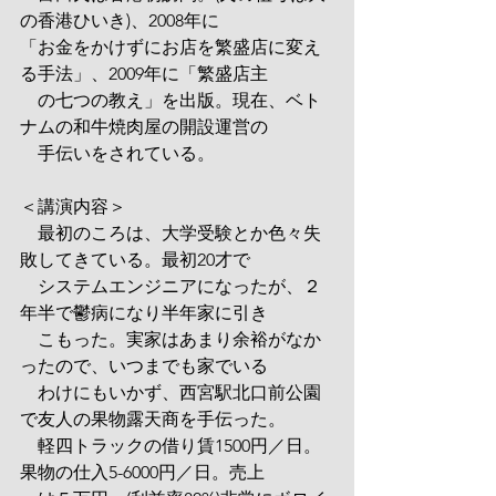
の香港ひいき)、2008年に
「お金をかけずにお店を繁盛店に変え
る手法」、2009年に「繁盛店主
　の七つの教え」を出版。現在、ベト
ナムの和牛焼肉屋の開設運営の
　手伝いをされている。
＜講演内容＞
　最初のころは、大学受験とか色々失
敗してきている。最初20才で
　システムエンジニアになったが、２
年半で鬱病になり半年家に引き
　こもった。実家はあまり余裕がなか
ったので、いつまでも家でいる
　わけにもいかず、西宮駅北口前公園
で友人の果物露天商を手伝った。
　軽四トラックの借り賃1500円／日。
果物の仕入5-6000円／日。売上