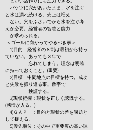
　といい店作りにも注力できる。
　バケツに穴があいたまま、水を注ぐ
と水は漏れ続ける。売上は増え
　ない。穴をふさいでから水を注ぐ考
えが必要。経営者の智慧と能力
　が求められる。
 ＜ゴールに向かってやるべき事＞　
　1)目的：経営者の８割は最初から持っ
ていない。あっても３年で
　　　　　忘れてしまう。理念は明確
に持っておくこと。(重要)
　2)目標：中間地点の目標を持つ。成功
と失敗を振り返る事。数字で
　　　　　検証する。
　3)現状把握：現状を正しく認識する。
(感情が入る。)
　4)ＧＡＰ　：目的と現状の差を課題と
して捉える。
　5)優先順位：その中で重要度の高い課