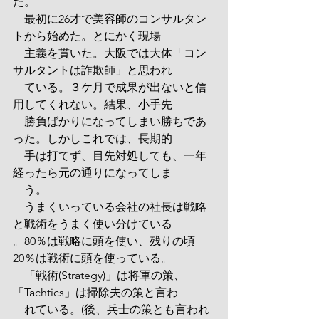
た。
　最初に26才で美容師のコンサルタン
トから始めた。とにかく現場
　主義を貫いた。大阪では大体「コン
サルタントは詐欺師」と思われ
　ている。３ケ月で成果が出ないと信
用してくれない。結果、小手先
　勝負ばかりになってしまい勝ちであ
った。しかしこれでは、長期的
　手は打てず、目先対処しても、一年
経ったら元の通りになってしま
　う。
　うまくいっている会社の社長は戦略
と戦術をうまく使い分けている
。80％は戦略に頭を使い、残りの頃
20％は戦術に頭を使っている。
　「戦術(Strategy)」は将軍の策、
「Tachtics」は掃除夫の策と言わ
　れている。(後、兵士の策とも言われ