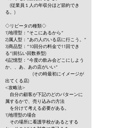
　(従業員１人の年収分ほど節約でき
る。)
◇リピータの種類◇
1)地理型：”そこにあるから”
2)属人型：”あの人のいる店に行こう。”
3)商品型：”10回分の料金で11回でき
る”(前払い回数券型)
4)記憶型：”今度の飲み会どこにしよう
か、、あ、あの店がいい”
　　　　　　(その時最初にイメージが
出てくる店)
<攻略法>
　自分の顧客が下記のどのパターンに
属するかで、売り込みの方法
　を分けて考える必要がある。
1)地理型の場合
　その場所に看護学校があるとする