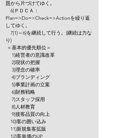
題から片づけてゆく。
　6)ＰＤＣＡ：
Plan=>Do=>Check=>Actionを繰り返
してゆく。
　7)1)～6)を継続して行う。(継続は力な
り)
 ＜基本的優先順位＞
　 1)経営者の意識改革
　 2)現状の把握
　 3)理念の確率
　 4)ブランディング
　 5)事業計画の立案
　 6)財務戦略
　 7)スタッフ採用
　 8)人材教育
　 9)接客品質の向上
　10)客の囲い込み
　11)新規集客拡販
　12)客単価のUP