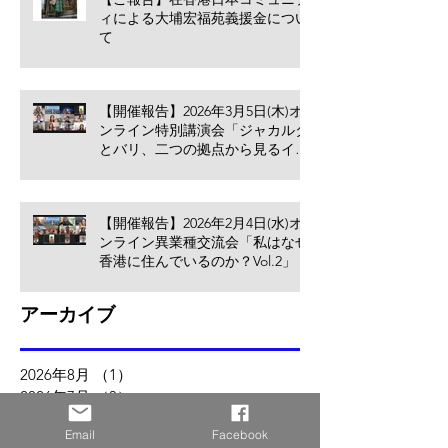
ィによる大埔宏福苑義援金につい
て
【開催報告】2026年3月5日(木)オ
ンライン特別講演会「ジャカルタ
とバリ、二つの拠点から見るイン
ドネシア進出のリアル」
【開催報告】2026年2月4日(水)オ
ンライン異業種交流会「私はなぜ
香港に住んでいるのか？Vol.2」
アーカイブ
2026年8月
（1）
1件の記事
2026年7月
（3）
3件の記事
2026年5月
（2）
2件の記事
Email
Facebook
2026年4月
（1）
1件の記事