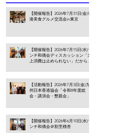
【開催報告】2026年7月31日(金)香
港美食グルメ交流会in東京
【開催報告】2026年7月15日(水)ラ
ンチ和僑会ディスカッション「北
上消費は止められない」だからこ
そ香港の小売業・飲食業が考える
べきこと
【活動報告】2026年7月3日(金)九
州日本香港協会「令和8年度総
会・講演会・懇親会」
【開催報告】2026年6月10日(水)ラ
ンチ和僑会＠割烹櫓杏