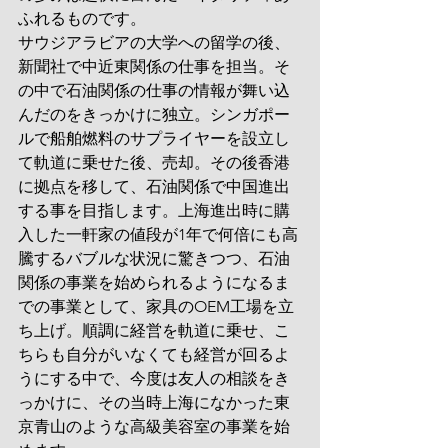
ふれるものです。
サウジアラビアの大学への留学の後、
新聞社で中近東関係の仕事を担当。そ
の中で石油関係の仕事の情報が舞い込
んだのをきっかけに独立。シンガポー
ルで船舶燃料のサプライヤーを設立し
て軌道に乗せた後、売却。その後香港
に拠点を移して、石油関係で中国進出
する事を目指します。上海進出時に購
入した一軒家の値段が1年で何倍にも高
騰するバブルな状況に驚きつつ、石油
関係の事業を始められるようになるま
での事業として、家具のOEM工場を立
ち上げ。順調に経営を軌道に乗せ、こ
ちらも自分がいなくても経営が回るよ
うにする中で、今度は友人の相談をき
っかけに、その当時上海になかった東
京青山のような高級美容室の事業を始