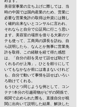
めます。
美容室事業の立ち上げに際しては、当
時の中国では国内産業のため、営業に
必要な営業免許の取得は外資には難し
く確約出来ないとコンサルに言われ、
それならと自分で公証局に行こう思い
ます。美容室の場所を借りる大家のツ
テも使って、工商局の課長を訪ね、自
ら説明したら、なんとか無事に営業免
許を取得。この経験を経て得た感想
は、「自分の顔を見せて話せば助けて
くれるのが上海」。ひとを頼りにして
いてもなかなか前には進まないけれど
も、自分で動いて事情を話せばいろい
ろ助けてくれる。
もうひとつ同じような例として、コン
テナ1本分の引越荷物がビザの関係で、
税関で止められた際も、直接自分が税
関に出向いて説明した結果、解決した