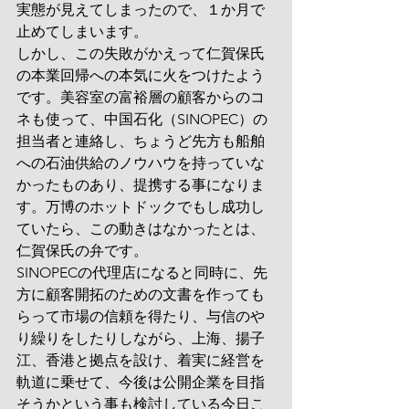
実態が見えてしまったので、１か月で
止めてしまいます。
しかし、この失敗がかえって仁賀保氏
の本業回帰への本気に火をつけたよう
です。美容室の富裕層の顧客からのコ
ネも使って、中国石化（SINOPEC）の
担当者と連絡し、ちょうど先方も船舶
への石油供給のノウハウを持っていな
かったものあり、提携する事になりま
す。万博のホットドックでもし成功し
ていたら、この動きはなかったとは、
仁賀保氏の弁です。
SINOPECの代理店になると同時に、先
方に顧客開拓のための文書を作っても
らって市場の信頼を得たり、与信のや
り繰りをしたりしながら、上海、揚子
江、香港と拠点を設け、着実に経営を
軌道に乗せて、今後は公開企業を目指
そうかという事も検討している今日こ