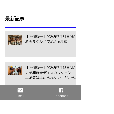
最新記事
【開催報告】2026年7月31日(金)香
港美食グルメ交流会in東京
【開催報告】2026年7月15日(水)ラ
ンチ和僑会ディスカッション「北
上消費は止められない」だからこ
そ香港の小売業・飲食業が考える
べきこと
Email
Facebook
【活動報告】2026年7月3日(金)九
州日本香港協会「令和8年度総
会・講演会・懇親会」