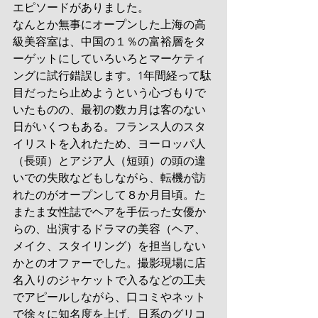
エピソードがありました。
なんとか無事にオープンした上海の高
級美容室は、中国の１％の富裕層をタ
ーゲットにしていろいろとマーケティ
ングに試行錯誤します。1年間経って駄
目だったら止めようという心づもりで
いたものの、最初の数カ月は客のない
日がいくつもある。フランス人のスタ
イリストを入れたため、ヨーロッパ人
（長頭）とアジア人（短頭）の頭の違
いでの失敗などもしながら、転機が訪
れたのがオープンして８か月目頃。た
またま女性誌でヘアを手伝った女優か
らの、出演するドラマの美容（ヘア、
メイク、スタイリング）を担当しない
かとのオファーでした。撮影現場に店
名入りのジャケットで入るなどの工夫
でアピールしながら、口コミやネット
で徐々に知名度を上げ、日系のグリコ