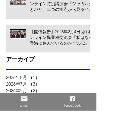
ンライン特別講演会「ジャカルタ
とバリ、二つの拠点から見るイン
ドネシア進出のリアル」
【開催報告】2026年2月4日(水)オ
ンライン異業種交流会「私はなぜ
香港に住んでいるのか？Vol.2」
アーカイブ
2026年8月
（1）
1件の記事
2026年7月
（3）
3件の記事
2026年5月
（2）
2件の記事
2026年4月
（1）
1件の記事
2026年3月
（2）
2件の記事
Email
Facebook
2026年2月
（1）
1件の記事
2026年1月
（1）
1件の記事
2025年12月
（2）
2件の記事
2025年11月
（2）
2件の記事