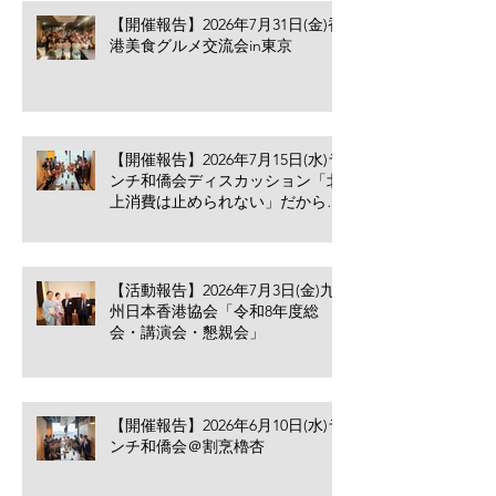
【開催報告】2026年7月31日(金)香
港美食グルメ交流会in東京
【開催報告】2026年7月15日(水)ラ
ンチ和僑会ディスカッション「北
上消費は止められない」だからこ
そ香港の小売業・飲食業が考える
べきこと
【活動報告】2026年7月3日(金)九
州日本香港協会「令和8年度総
会・講演会・懇親会」
【開催報告】2026年6月10日(水)ラ
ンチ和僑会＠割烹櫓杏