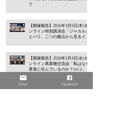
て
【開催報告】2026年3月5日(木)オ
ンライン特別講演会「ジャカルタ
とバリ、二つの拠点から見るイン
ドネシア進出のリアル」
【開催報告】2026年2月4日(水)オ
ンライン異業種交流会「私はなぜ
香港に住んでいるのか？Vol.2」
アーカイブ
Email
Facebook
2026年8月
（1）
1件の記事
2026年7月
（3）
3件の記事
2026年5月
（2）
2件の記事
2026年4月
（1）
1件の記事
2026年3月
（2）
2件の記事