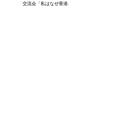
交流会「私はなぜ香港に
住んでいるのか？Vol.2」