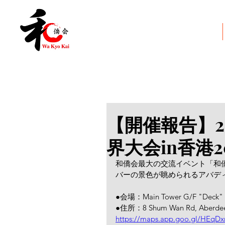
和僑会とは
【開催報告】20
界大会in香港2
和僑会最大の交流イベント「和僑世
バーの景色が眺められるアバデ
●会場：Main Tower G/F "Deck" 
●住所：8 Shum Wan Rd, Aberdee
https://maps.app.goo.gl/HEqD