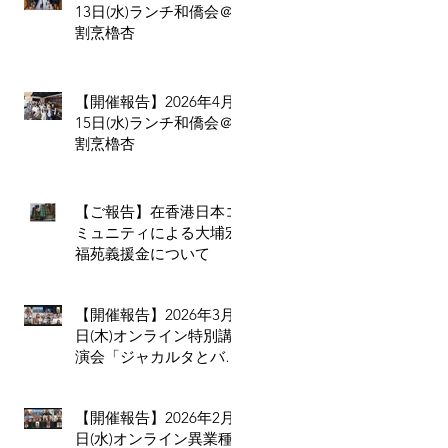
13日(水)ランチ和僑会＠
割烹櫓杏
【開催報告】2026年4月
15日(水)ランチ和僑会＠
割烹櫓杏
【ご報告】在香港日本コ
ミュニティによる大埔宏
福苑義援金について
【開催報告】2026年3月5
日(木)オンライン特別講
演会「ジャカルタとバ
リ、二つの拠点から見る
インドネシア進出のリア
【開催報告】2026年2月4
ル」
日(水)オンライン異業種