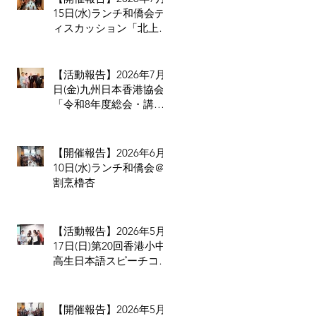
15日(水)ランチ和僑会デ
ィスカッション「北上消
費は止められない」だか
らこそ香港の小売業・飲
食業が考えるべきこと
【活動報告】2026年7月3
日(金)九州日本香港協会
「令和8年度総会・講演
会・懇親会」
【開催報告】2026年6月
10日(水)ランチ和僑会＠
割烹櫓杏
【活動報告】2026年5月
17日(日)第20回香港小中
高生日本語スピーチコン
テスト
【開催報告】2026年5月